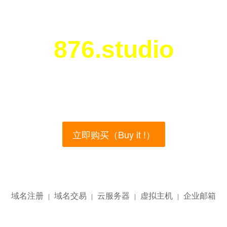
876.studio
您所访问的域名正在西部数码（west.cn）出售！
main name is currently for sale on the west.cn, Buy
立即购买（Buy it !）
域名注册
域名交易
云服务器
虚拟主机
企业邮箱
|
|
|
|